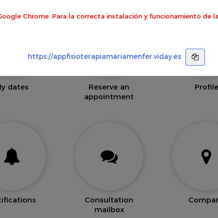
Google Chrome. Para la correcta instalación y funcionamiento de la
https://appfisioterapiamariamenfer.viday.es
y dates
Reserve an
Profil
appointment
ifications
Consultation
Compa
mailbox